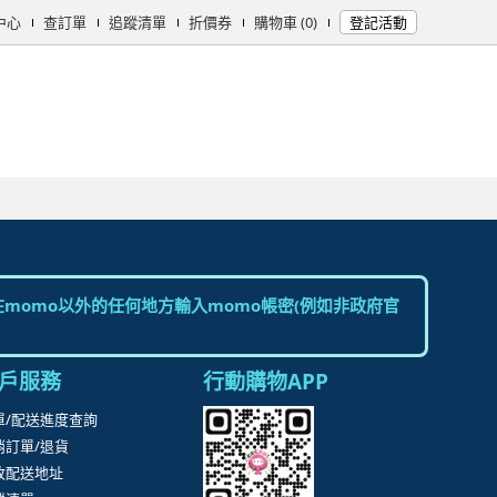
中心
查訂單
追蹤清單
折價券
購物車 (0)
登記活動
女時尚
男時尚
精品/飾品
彩妝保養
個人清潔
日用/紙品
母