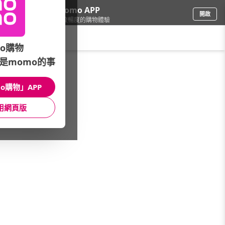
下載momo APP
開啟
給你3倍流暢度的購物體驗
請輸入搜尋關鍵字
o購物
是momo的事
餐廚用品
/
茶具/茶壺
/
茶具品牌
/
生活禪茶盤
o購物」APP
館長推薦
月銷量
新上市
價格
評價
用網頁版
很抱歉，沒有篩選到符合條件的商品
您可以調整篩選條件試試看