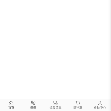
首頁
逛逛
追蹤清單
購物車
會員中心