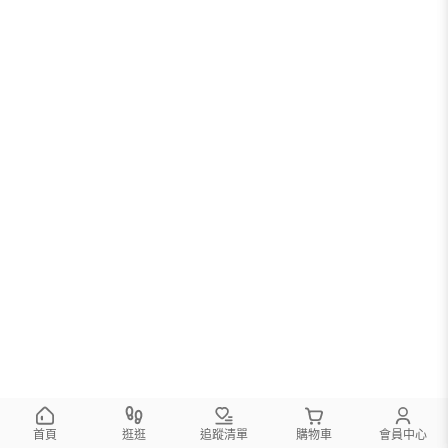
首頁
逛逛
追蹤清單
購物車
會員中心