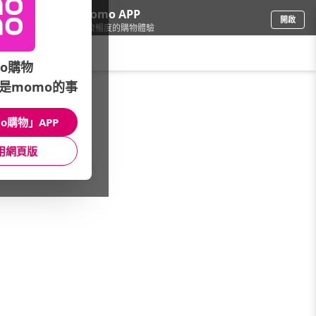
下載momo APP
開啟
給你3倍流暢度的購物體驗
請輸入搜尋關鍵字
o購物
是momo的事
餐廚用品
/
茶具/茶壺
/
煮水壺/泡茶壺
/
玻璃泡茶壺
o購物」APP
館長推薦
月銷量
新上市
價格
評價
用網頁版
很抱歉，沒有篩選到符合條件的商品
您可以調整篩選條件試試看