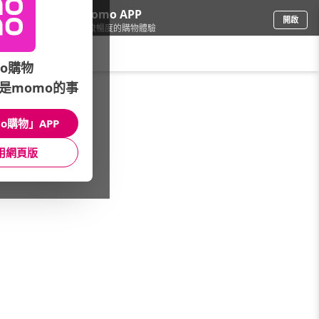
下載momo APP
開啟
給你3倍流暢度的購物體驗
請輸入搜尋關鍵字
o購物
是momo的事
餐廚用品
/
酒器酒杯
/
酒器品牌
/
ZWIESEL GLAS
o購物」APP
館長推薦
月銷量
新上市
價格
評價
用網頁版
很抱歉，沒有篩選到符合條件的商品
您可以調整篩選條件試試看