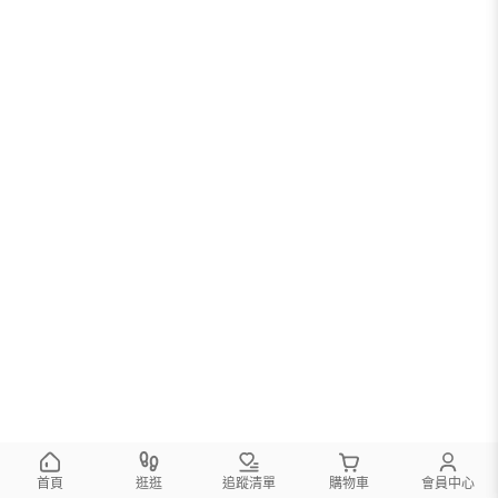
首頁
逛逛
追蹤清單
購物車
會員中心