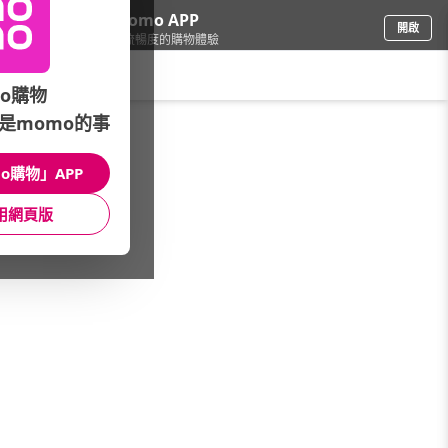
下載momo APP
開啟
給你3倍流暢度的購物體驗
請輸入搜尋關鍵字
o購物
是momo的事
餐廚用品
/
酒器酒杯
/
酒器品牌
/
田島硝子
o購物」APP
館長推薦
月銷量
新上市
價格
評價
用網頁版
很抱歉，沒有篩選到符合條件的商品
您可以調整篩選條件試試看