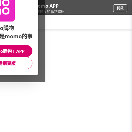
下載momo APP
開啟
給你3倍流暢度的購物體驗
請輸入搜尋關鍵字
o購物
是momo的事
餐廚用品
/
酒器酒杯
/
酒器品牌
/
WESTMARK
o購物」APP
館長推薦
月銷量
新上市
價格
評價
用網頁版
很抱歉，沒有篩選到符合條件的商品
您可以調整篩選條件試試看