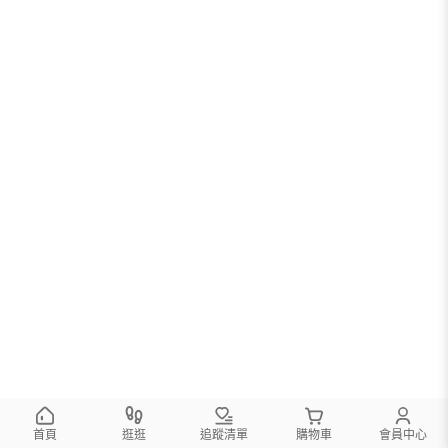
首頁
逛逛
追蹤清單
購物車
會員中心