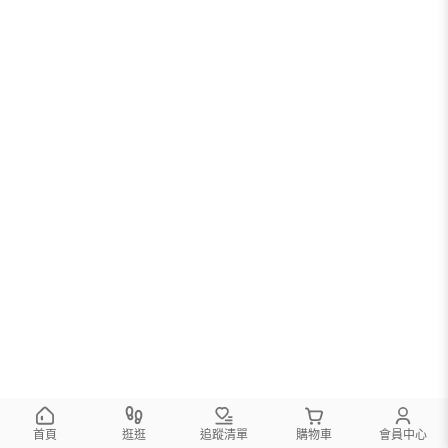
首頁
逛逛
追蹤清單
購物車
會員中心