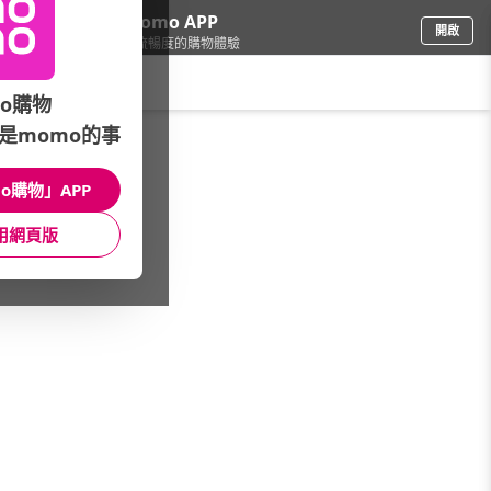
下載momo APP
開啟
給你3倍流暢度的購物體驗
請輸入搜尋關鍵字
o購物
是momo的事
餐廚用品
/
酒器酒杯
/
酒器品牌
/
宜得利家居
o購物」APP
館長推薦
月銷量
新上市
價格
評價
用網頁版
很抱歉，沒有篩選到符合條件的商品
您可以調整篩選條件試試看