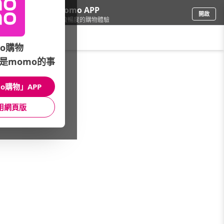
下載momo APP
開啟
給你3倍流暢度的購物體驗
請輸入搜尋關鍵字
o購物
是momo的事
餐廚用品
/
刀具砧板配件
/
本月主打
/
美國SAGE★指標品牌
o購物」APP
館長推薦
月銷量
新上市
價格
評價
用網頁版
很抱歉，沒有篩選到符合條件的商品
您可以調整篩選條件試試看