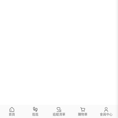
首頁
逛逛
追蹤清單
購物車
會員中心