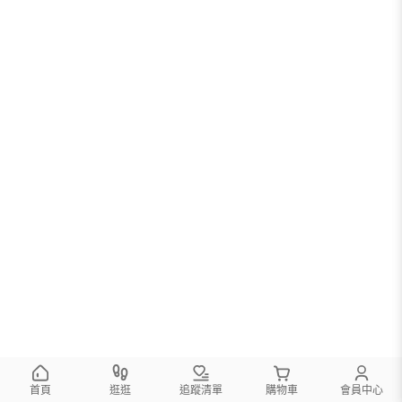
首頁
逛逛
追蹤清單
購物車
會員中心