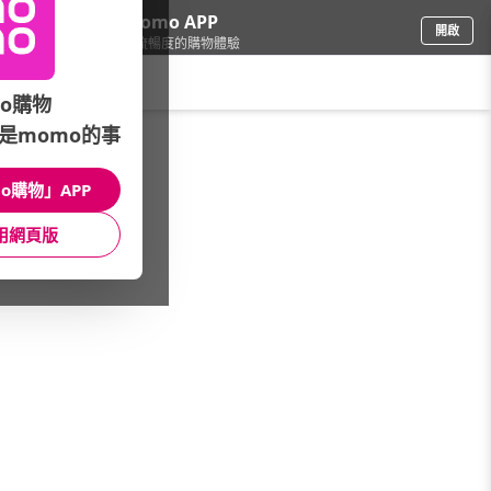
下載momo APP
開啟
給你3倍流暢度的購物體驗
請輸入搜尋關鍵字
o購物
是momo的事
餐廚用品
/
刀具砧板配件
/
備料工具
/
開罐器
o購物」APP
館長推薦
月銷量
新上市
價格
評價
用網頁版
很抱歉，沒有篩選到符合條件的商品
您可以調整篩選條件試試看