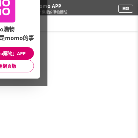
下載momo APP
開啟
給你3倍流暢度的購物體驗
請輸入搜尋關鍵字
o購物
是momo的事
餐廚用品
/
鍋具
/
亞洲品牌
/
日本寶馬牌
o購物」APP
館長推薦
月銷量
新上市
價格
評價
用網頁版
很抱歉，沒有篩選到符合條件的商品
您可以調整篩選條件試試看