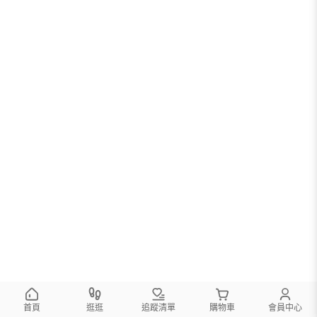
首頁
逛逛
追蹤清單
購物車
會員中心