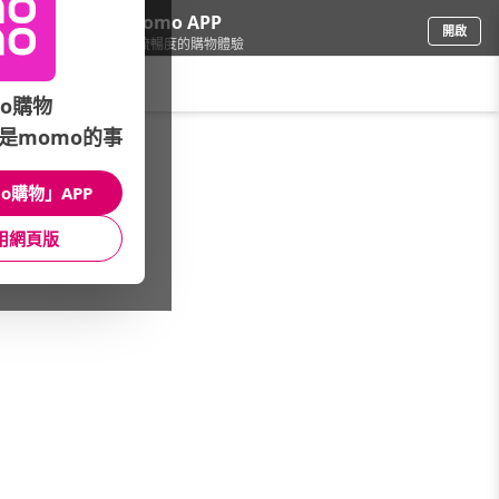
下載momo APP
開啟
給你3倍流暢度的購物體驗
請輸入搜尋關鍵字
o購物
是momo的事
餐廚用品
/
鍋具
/
台灣品牌
/
派樂
o購物」APP
館長推薦
月銷量
新上市
價格
評價
用網頁版
很抱歉，沒有篩選到符合條件的商品
您可以調整篩選條件試試看