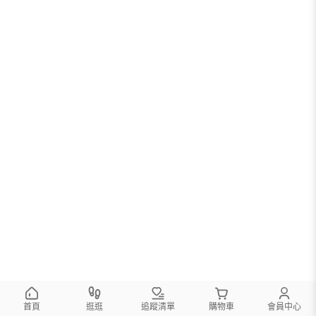
首頁
逛逛
追蹤清單
購物車
會員中心