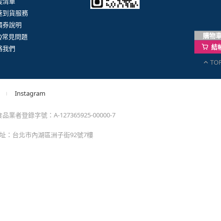
購物
結
TO