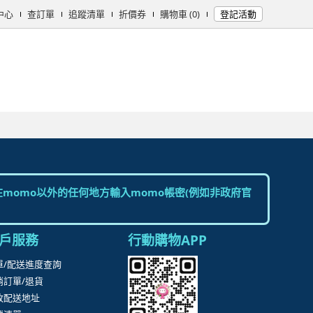
中心
查訂單
追蹤清單
折價券
購物車 (0)
登記活動
女時尚
男時尚
精品/飾品
彩妝保養
個人清潔
日用/紙品
母