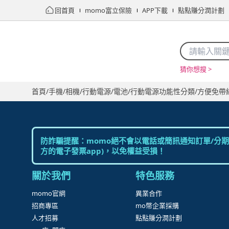
回首頁
momo富立保險
APP下載
點點賺分潤計劃
猜你想搜 >
首頁
限時搶購
直播
mo店+
看看買
家電
電玩
首頁
/
手機/相機
/
行動電源/電池
/
行動電源功能性分類
/
方便免帶