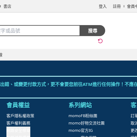
書店
登入
註冊
會員
搜全站商品
搜尋
手機/相機
電腦/組件
3C週邊
保健/醫療
食品/飲料
生鮮
線