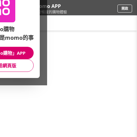
下載momo APP
開啟
給你3倍流暢度的購物體驗
請輸入搜尋關鍵字
o購物
是momo的事
手機/相機
/
iPhone
/
iPhone 11 Pro
/
512G
o購物」APP
館長推薦
月銷量
新上市
價格
評價
用網頁版
很抱歉，沒有篩選到符合條件的商品
您可以調整篩選條件試試看