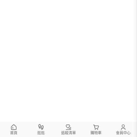
首頁
逛逛
追蹤清單
購物車
會員中心