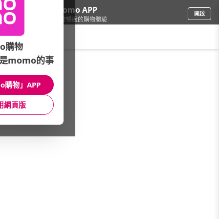
下載momo APP
開啟
給你3倍流暢度的購物體驗
請輸入搜尋關鍵字
o購物
是momo的事
手機/相機
/
手機/平板殼貼
/
其他品牌
/
Moto
o購物」APP
館長推薦
月銷量
新上市
價格
評價
用網頁版
很抱歉，沒有篩選到符合條件的商品
您可以調整篩選條件試試看