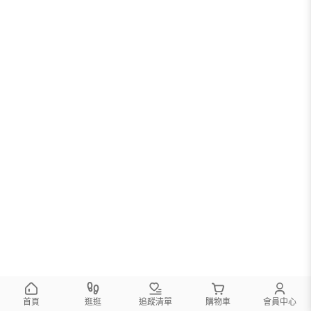
首頁
逛逛
追蹤清單
購物車
會員中心