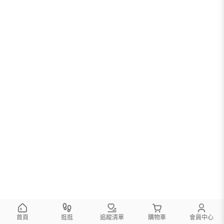
首頁
逛逛
追蹤清單
購物車
會員中心