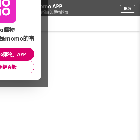
下載momo APP
開啟
給你3倍流暢度的購物體驗
請輸入搜尋關鍵字
o購物
是momo的事
手機/相機
/
專業攝影設備
/
館長推薦
/
》DJI★POCKET 4配件專區
o購物」APP
館長推薦
月銷量
新上市
價格
評價
用網頁版
很抱歉，沒有篩選到符合條件的商品
您可以調整篩選條件試試看