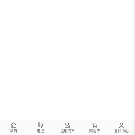
首頁
逛逛
追蹤清單
購物車
會員中心