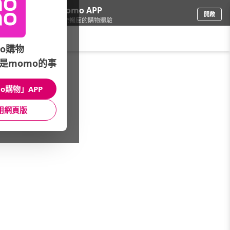
下載momo APP
開啟
給你3倍流暢度的購物體驗
請輸入搜尋關鍵字
o購物
是momo的事
手機/相機
/
智慧型手機
/
vivo
/
X200系列
o購物」APP
館長推薦
月銷量
新上市
價格
評價
用網頁版
很抱歉，沒有篩選到符合條件的商品
您可以調整篩選條件試試看