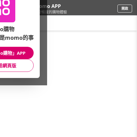
下載momo APP
開啟
給你3倍流暢度的購物體驗
請輸入搜尋關鍵字
o購物
是momo的事
食品飲料
/
品牌總覽(A-Z)
/
neutrallo+ 有機木耳露
o購物」APP
館長推薦
月銷量
新上市
價格
評價
用網頁版
很抱歉，沒有篩選到符合條件的商品
您可以調整篩選條件試試看