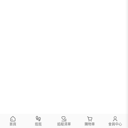
首頁
逛逛
追蹤清單
購物車
會員中心