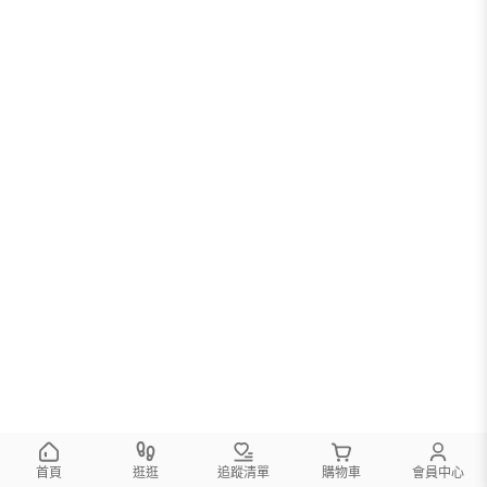
首頁
逛逛
追蹤清單
購物車
會員中心