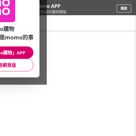
下載momo APP
開啟
給你3倍流暢度的購物體驗
請輸入搜尋關鍵字
o購物
是momo的事
食品飲料
/
休閒零食
/
國內品牌
/
金順食味
o購物」APP
館長推薦
月銷量
新上市
價格
評價
用網頁版
很抱歉，沒有篩選到符合條件的商品
您可以調整篩選條件試試看