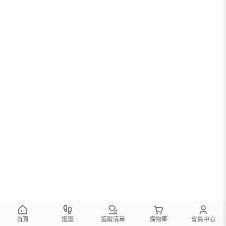
首頁
逛逛
追蹤清單
購物車
會員中心