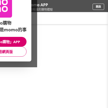
下載momo APP
開啟
給你3倍流暢度的購物體驗
請輸入搜尋關鍵字
o購物
是momo的事
食品飲料
/
休閒零食
/
國內品牌
/
千翔食品
o購物」APP
館長推薦
月銷量
新上市
價格
評價
用網頁版
很抱歉，沒有篩選到符合條件的商品
您可以調整篩選條件試試看