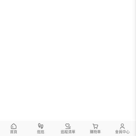
首頁
逛逛
追蹤清單
購物車
會員中心