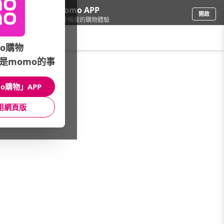
下載momo APP
開啟
給你3倍流暢度的購物體驗
請輸入搜尋關鍵字
o購物
是momo的事
品牌旗艦
/
華歌爾
/
品牌全系列
/
摩奇X
o購物」APP
館長推薦
月銷量
新上市
價格
評價
用網頁版
很抱歉，沒有篩選到符合條件的商品
您可以調整篩選條件試試看