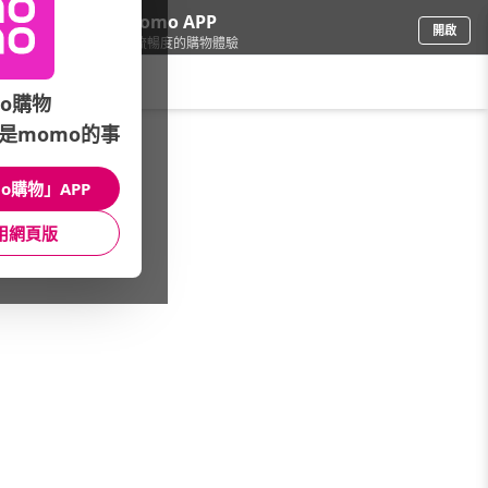
下載momo APP
開啟
給你3倍流暢度的購物體驗
請輸入搜尋關鍵字
o購物
是momo的事
品牌旗艦
/
ACER宏碁
/
尺寸分類
/
全品項
o購物」APP
館長推薦
月銷量
新上市
價格
評價
用網頁版
很抱歉，沒有篩選到符合條件的商品
您可以調整篩選條件試試看