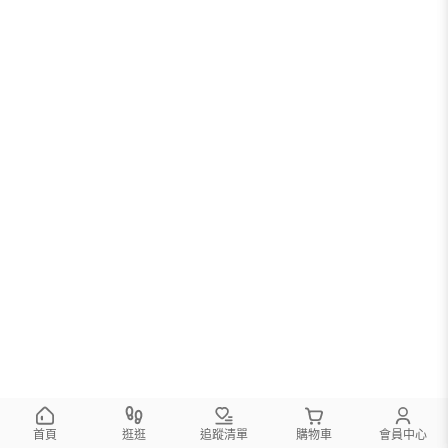
首頁
逛逛
追蹤清單
購物車
會員中心