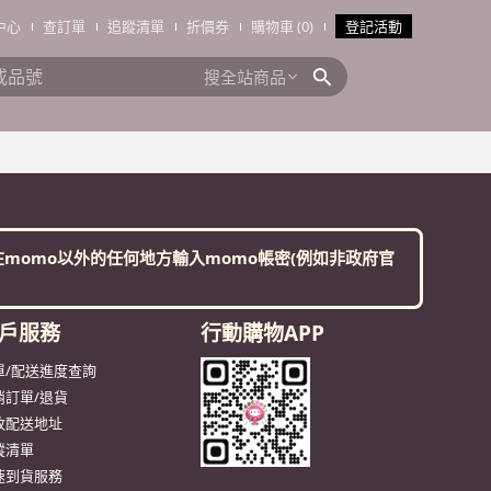
中心
查訂單
追蹤清單
折價券
購物車 (0)
登記活動
搜全站商品
。