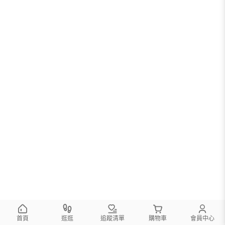
首頁
逛逛
追蹤清單
購物車
會員中心