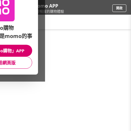
下載momo APP
開啟
給你3倍流暢度的購物體驗
請輸入搜尋關鍵字
o購物
是momo的事
品牌旗艦
/
ASUS 華碩
/
桌上型電腦
/
S501ME
o購物」APP
館長推薦
月銷量
新上市
價格
評價
用網頁版
很抱歉，沒有篩選到符合條件的商品
您可以調整篩選條件試試看