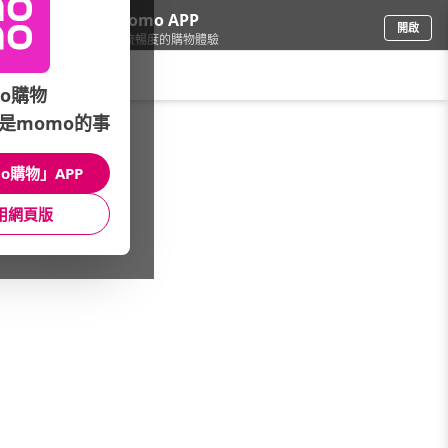
下載momo APP
開啟
給你3倍流暢度的購物體驗
請輸入搜尋關鍵字
o購物
是momo的事
品牌旗艦
/
ASUS 華碩
/
高通處理器(三年保固)
/
X Plus
o購物」APP
館長推薦
月銷量
新上市
價格
評價
用網頁版
很抱歉，沒有篩選到符合條件的商品
您可以調整篩選條件試試看