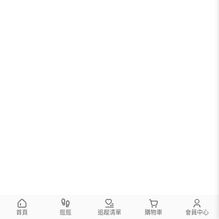
首頁
逛逛
追蹤清單
購物車
會員中心