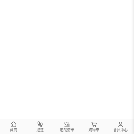
首頁
逛逛
追蹤清單
購物車
會員中心