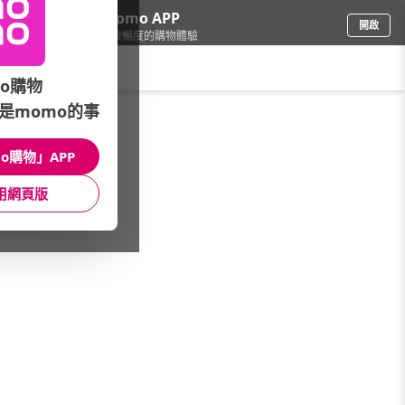
下載momo APP
開啟
給你3倍流暢度的購物體驗
請輸入搜尋關鍵字
o購物
是momo的事
品牌旗艦
/
Apple產品
/
iPhone
o購物」APP
館長推薦
月銷量
新上市
價格
評價
用網頁版
很抱歉，沒有篩選到符合條件的商品
您可以調整篩選條件試試看