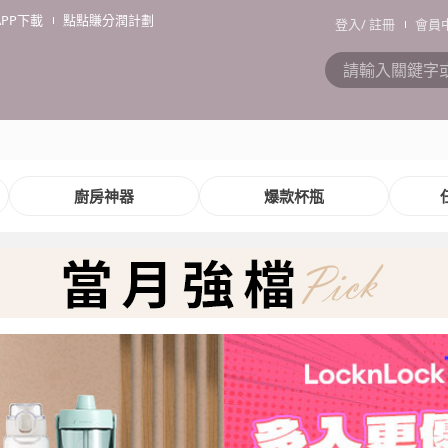
APP下載
點點賺分潤計劃
登入
/
註冊
會員
廚房神器
爆款杯瓶