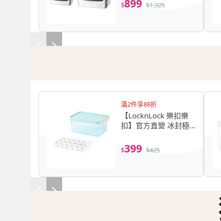
899
$
$
1,325
洗碗機)
滿2件享88折
【LocknLock 樂扣樂
扣】官方直營 冰封極
鮮保鮮盒 1650ml+18
塊冰盒(冰箱收納/保鮮
399
$
$
425
盒/收納/儲藏)