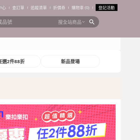
中心
查訂單
追蹤清單
折價券
購物車 (0)
登記活動
搜全站商品
任選2件88折
新品登場