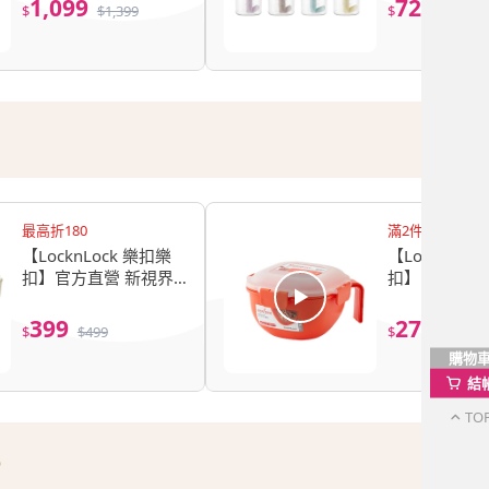
1,099
729
$
$
1,399
$
$
889
管杯/保溫瓶/多色任
蓋/Tritan/
選)
最高折180
滿2件享88折
【LocknLock 樂扣樂
【LocknLoc
扣】官方直營 新視界
扣】官方直營
耐熱玻璃保鮮盒 1L/長
煮PP微波專
方形(耐熱玻璃/可拆式
1.0L(握把湯
399
279
$
$
499
$
$
335
膠條/洗碗機可用)
碗/快速料理/
購物
結
TO