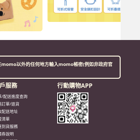
momo以外的任何地方輸入momo帳密(例如非政府官
戶服務
行動購物APP
單/配送進度查詢
消訂單/退貨
改配送地址
蹤清單
速到貨服務
價券說明