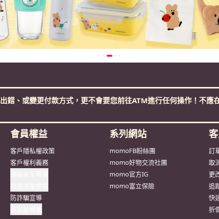
出錯、或變更付款方式，更不會要您前往ATM進行任何操作！不應在
會員權益
系列網站
客
客戶隱私權政策
momoFB粉絲團
訂
客戶權利義務
momo好物交流社團
取
網路安全標章
momo官方IG
更
包裝減量標章
momo富立保險
追
防詐騙宣導
快
碳足跡標籤
折