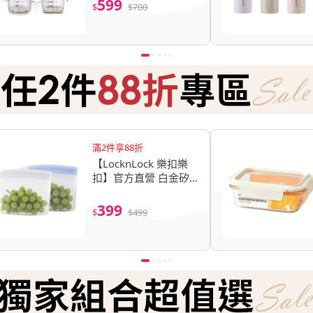
599
$
$
700
選/離乳食保存容器/副
食品)
滿2件享88折
【LocknLock 樂扣樂
扣】官方直營 白金矽
膠碗型密封袋
1000ml(兩色任選/保
399
$
$
499
鮮袋/食物袋/分裝袋)