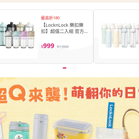
最高折180
【LocknLock 樂扣樂
扣】超值二入組 官方
直營 大容量Tritan手提
水壺 2L+NOBLE搖搖
999
$
$
1,868
杯 830ML