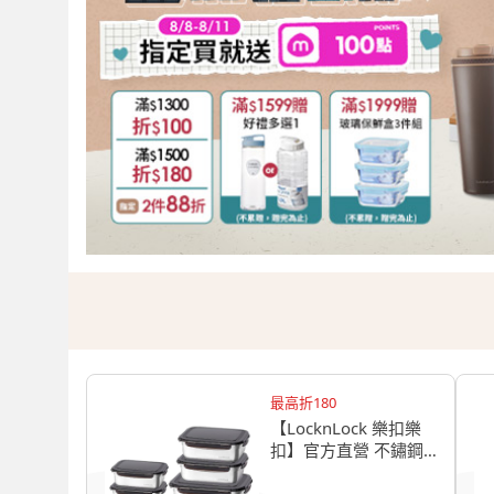
最高折180
【LocknLock 樂扣樂
扣】官方直營 不鏽鋼
保鮮盒收納5件組(304
不鏽鋼材質/輕巧/可進