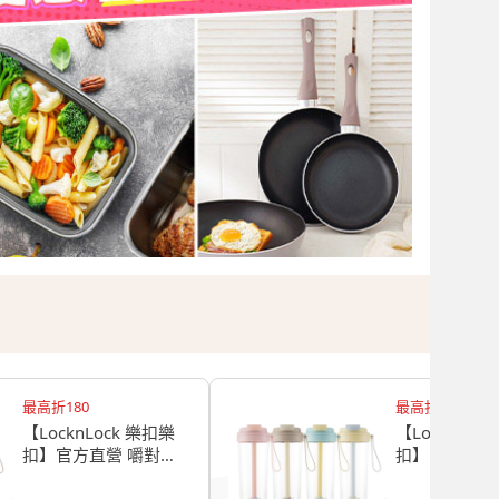
最高折180
最高折180
【LocknLock 樂扣樂
【LocknLoc
扣】官方直營 嚼對
扣】官方直營
FUN飲316不鏽鋼掀蓋
FUN飲掀蓋
保溫杯 720ml(掀蓋/吸
850ml(吸管