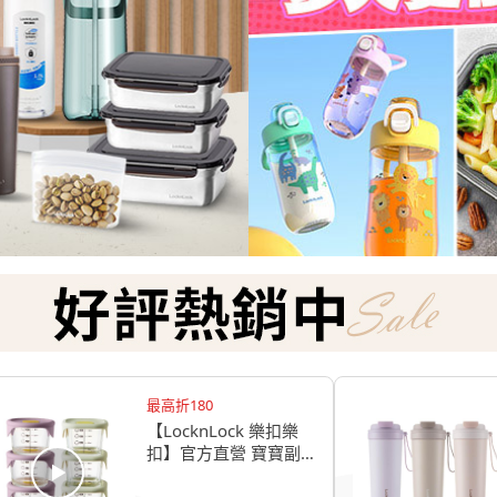
最高折180
【LocknLock 樂扣樂
扣】官方直營 寶寶副
食品耐熱玻璃調理盒
230ml/3入組(二色任