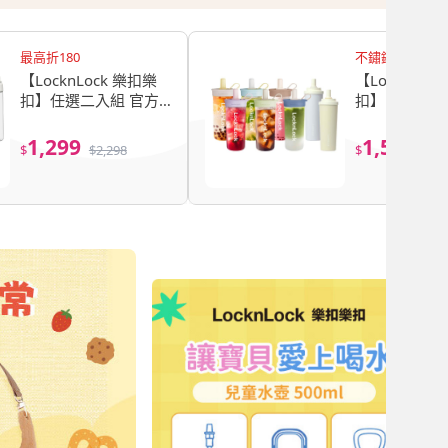
最高折180
不鏽鋼 xTrita
【LocknLock 樂扣樂
【LocknLoc
扣】任選二入組 官方
扣】隨享二入
直營 Q咪樂Tritan杯
直營 SUSU
750ml+不鏽鋼保溫杯
xTritan吸管杯
1,299
1,599
$
$
2,298
$
$
2,
720ml (顏色任選/保溫
750ml(304
杯)
溫杯/Tritan材