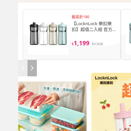
最高折180
【LocknLock 樂扣樂
扣】超值二入組 官方
直營 大容量Tritan手提
水壺 2L(四色任選/附
1,199
$
$
1,938
吸管/運動水壺/Tritan)