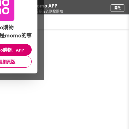
下載momo APP
開啟
給你3倍流暢度的購物體驗
請輸入搜尋關鍵字
o購物
是momo的事
品牌旗艦
/
Gennie's奇妮
/
館長推薦
/
孕媽咪熱銷單品
o購物」APP
館長推薦
月銷量
新上市
價格
評價
用網頁版
很抱歉，沒有篩選到符合條件的商品
您可以調整篩選條件試試看