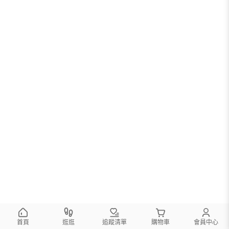
首頁
逛逛
追蹤清單
購物車
會員中心