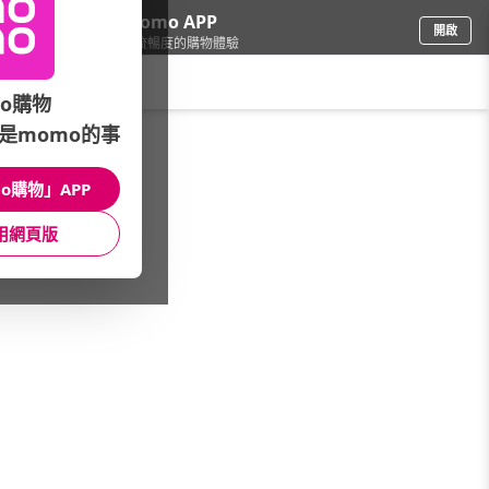
下載momo APP
開啟
給你3倍流暢度的購物體驗
請輸入搜尋關鍵字
o購物
是momo的事
品牌旗艦
/
LRP理膚寶水
/
系列分類
/
油性皮膚青春痘系列
o購物」APP
館長推薦
月銷量
新上市
價格
評價
用網頁版
很抱歉，沒有篩選到符合條件的商品
您可以調整篩選條件試試看