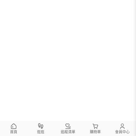
首頁
逛逛
追蹤清單
購物車
會員中心