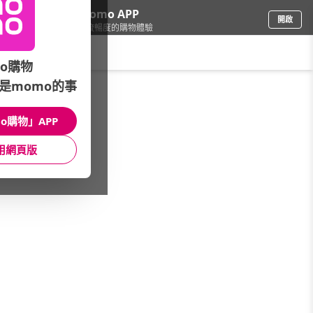
下載momo APP
開啟
給你3倍流暢度的購物體驗
請輸入搜尋關鍵字
o購物
是momo的事
品牌旗艦
/
EDWIN
o購物」APP
主題/限量
男款上衣
女裝上衣
用網頁版
男裝下身
女裝下身
配件
品牌
限時優惠專區