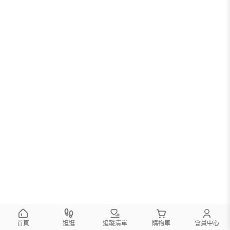
首頁
逛逛
追蹤清單
購物車
會員中心