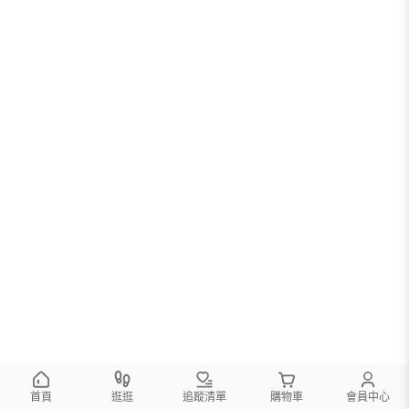
首頁
逛逛
追蹤清單
購物車
會員中心