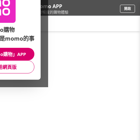
下載momo APP
開啟
給你3倍流暢度的購物體驗
請輸入搜尋關鍵字
o購物
是momo的事
品牌旗艦
/
DollBao逗寶嬰幼兒時尚
/
包巾被毯
/
雙向款
o購物」APP
館長推薦
月銷量
新上市
價格
評價
用網頁版
很抱歉，沒有篩選到符合條件的商品
您可以調整篩選條件試試看