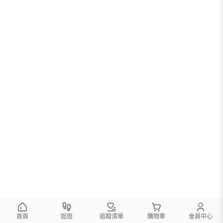
首頁
逛逛
追蹤清單
購物車
會員中心