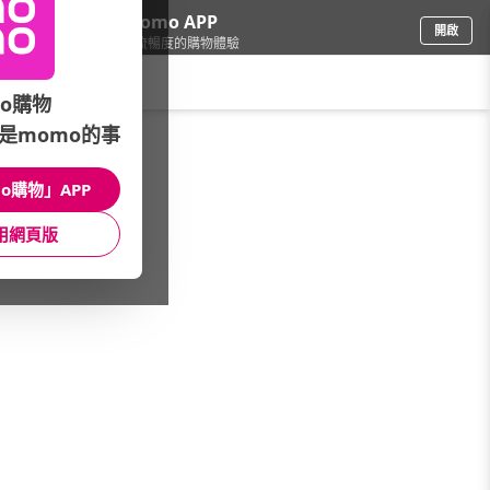
下載momo APP
開啟
給你3倍流暢度的購物體驗
請輸入搜尋關鍵字
o購物
是momo的事
品牌旗艦
/
PHILIPS 飛利浦 Saeco 咖啡機
o購物」APP
功能分類
館長推薦
★ 本月主打 ★
用網頁版