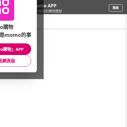
下載momo APP
開啟
給你3倍流暢度的購物體驗
請輸入搜尋關鍵字
o購物
是momo的事
品牌旗艦
/
Samsung 三星
/
生活家電
/
電子鎖
o購物」APP
館長推薦
月銷量
新上市
價格
評價
用網頁版
很抱歉，沒有篩選到符合條件的商品
您可以調整篩選條件試試看