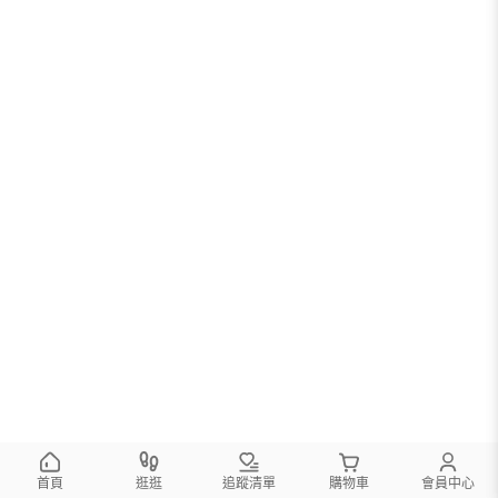
首頁
逛逛
追蹤清單
購物車
會員中心