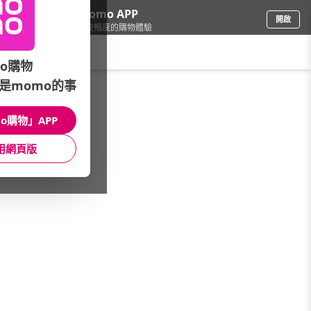
下載momo APP
開啟
給你3倍流暢度的購物體驗
請輸入搜尋關鍵字
o購物
是momo的事
品牌旗艦
/
Samsung 三星
/
Odyssey專業電競系列
/
Odyssey Neo G6
o購物」APP
館長推薦
月銷量
新上市
價格
評價
用網頁版
很抱歉，沒有篩選到符合條件的商品
您可以調整篩選條件試試看