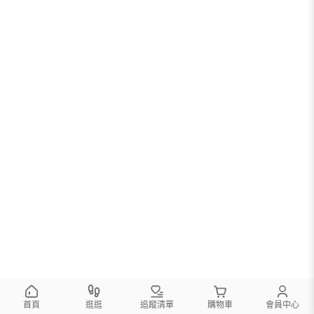
首頁
逛逛
追蹤清單
購物車
會員中心