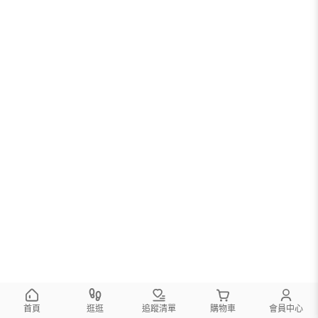
首頁
逛逛
追蹤清單
購物車
會員中心