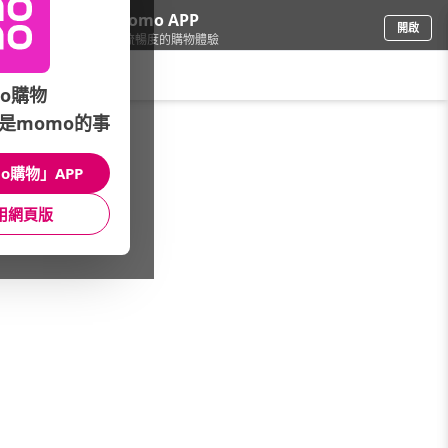
下載momo APP
開啟
給你3倍流暢度的購物體驗
請輸入搜尋關鍵字
o購物
是momo的事
品牌旗艦
/
Samsung 三星
/
平板電腦 WiFi
/
S11 wifi
o購物」APP
館長推薦
月銷量
新上市
價格
評價
用網頁版
很抱歉，沒有篩選到符合條件的商品
您可以調整篩選條件試試看