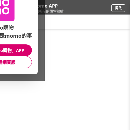
下載momo APP
開啟
給你3倍流暢度的購物體驗
請輸入搜尋關鍵字
o購物
是momo的事
品牌旗艦
/
MUJI無印良品
/
文具
/
★計算機
o購物」APP
館長推薦
月銷量
新上市
價格
評價
用網頁版
很抱歉，沒有篩選到符合條件的商品
您可以調整篩選條件試試看