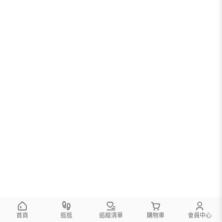
首頁
逛逛
追蹤清單
購物車
會員中心