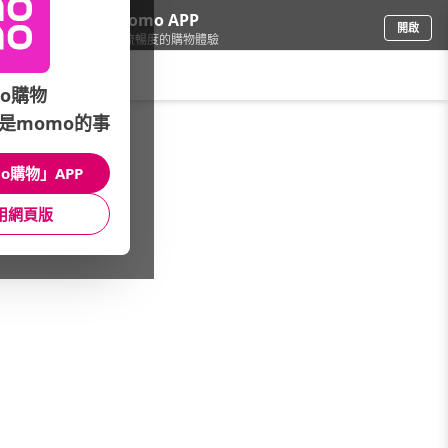
下載momo APP
開啟
給你3倍流暢度的購物體驗
請輸入搜尋關鍵字
o購物
是momo的事
品牌旗艦
/
GIANT 捷安特
/
車型
/
全部車款
o購物」APP
館長推薦
月銷量
新上市
價格
評價
用網頁版
很抱歉，沒有篩選到符合條件的商品
您可以調整篩選條件試試看