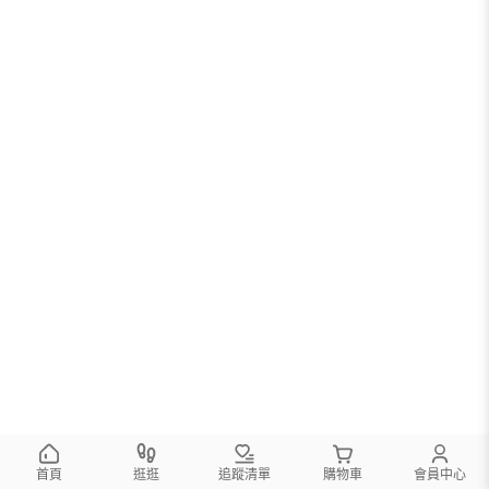
首頁
逛逛
追蹤清單
購物車
會員中心