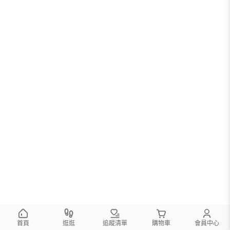
首頁
逛逛
追蹤清單
購物車
會員中心