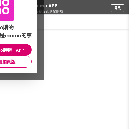
下載momo APP
開啟
給你3倍流暢度的購物體驗
請輸入搜尋關鍵字
o購物
是momo的事
品牌旗艦
/
SHIMANO禧瑪諾
/
PRO
/
公路車
o購物」APP
館長推薦
月銷量
新上市
價格
評價
用網頁版
很抱歉，沒有篩選到符合條件的商品
您可以調整篩選條件試試看