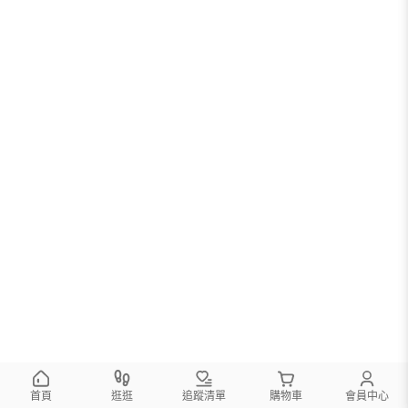
首頁
逛逛
追蹤清單
購物車
會員中心