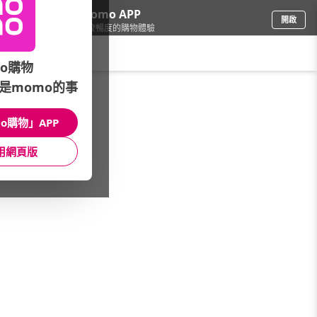
下載momo APP
開啟
給你3倍流暢度的購物體驗
請輸入搜尋關鍵字
o購物
是momo的事
品牌旗艦
/
Lenovo聯想
/
飆速 電競神隊友
/
Legion
o購物」APP
館長推薦
月銷量
新上市
價格
評價
用網頁版
很抱歉，沒有篩選到符合條件的商品
您可以調整篩選條件試試看