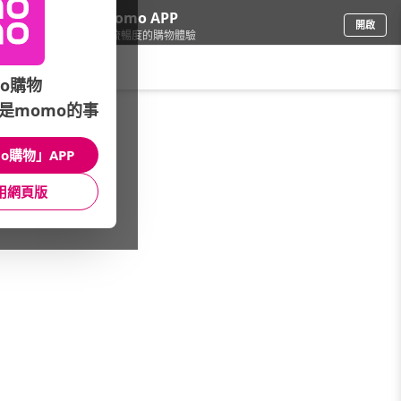
下載momo APP
開啟
給你3倍流暢度的購物體驗
請輸入搜尋關鍵字
o購物
是momo的事
品牌旗艦
/
NVIDIA
/
顯示卡
/
RTX 5070
o購物」APP
館長推薦
月銷量
新上市
價格
評價
用網頁版
很抱歉，沒有篩選到符合條件的商品
您可以調整篩選條件試試看