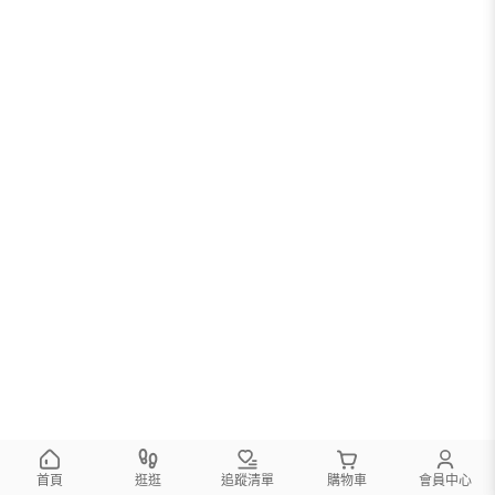
首頁
逛逛
追蹤清單
購物車
會員中心