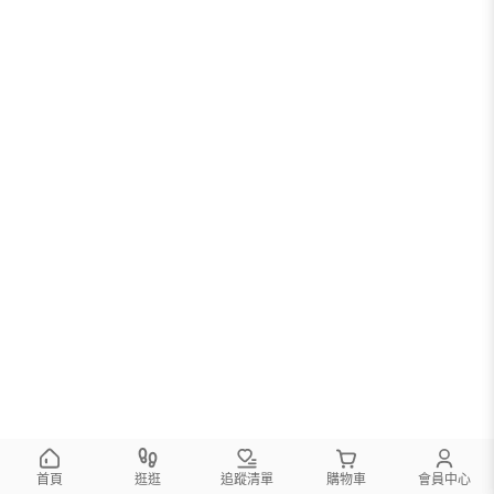
首頁
逛逛
追蹤清單
購物車
會員中心