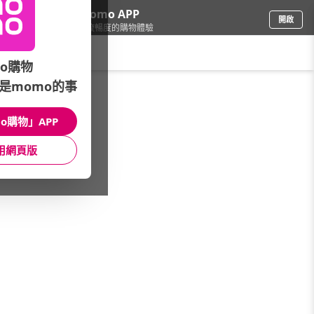
下載momo APP
開啟
給你3倍流暢度的購物體驗
請輸入搜尋關鍵字
o購物
是momo的事
品牌旗艦
/
NVIDIA
/
GAMING AI暢玩
/
電馭叛客 2077
o購物」APP
館長推薦
月銷量
新上市
價格
評價
用網頁版
很抱歉，沒有篩選到符合條件的商品
您可以調整篩選條件試試看