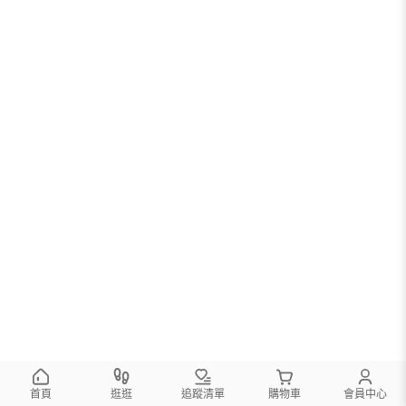
首頁
逛逛
追蹤清單
購物車
會員中心