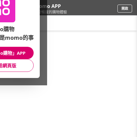
下載momo APP
開啟
給你3倍流暢度的購物體驗
請輸入搜尋關鍵字
o購物
是momo的事
品牌旗艦
/
FUJI
/
按摩系列
/
按摩器材總覽
o購物」APP
館長推薦
月銷量
新上市
價格
評價
用網頁版
很抱歉，沒有篩選到符合條件的商品
您可以調整篩選條件試試看