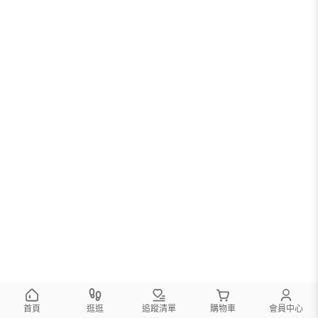
首頁
逛逛
追蹤清單
購物車
會員中心