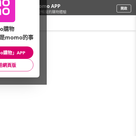
下載momo APP
開啟
給你3倍流暢度的購物體驗
請輸入搜尋關鍵字
o購物
是momo的事
品牌旗艦
/
Nestle雀巢
/
精選活動專區
/
克寧保久乳隱藏優惠
o購物」APP
館長推薦
月銷量
新上市
價格
評價
用網頁版
很抱歉，沒有篩選到符合條件的商品
您可以調整篩選條件試試看