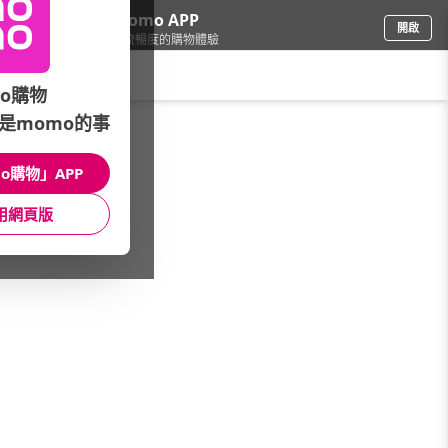
下載momo APP
開啟
給你3倍流暢度的購物體驗
請輸入搜尋關鍵字
o購物
是momo的事
品牌旗艦
/
HANDS 台隆手創館
/
家庭清潔用品
/
芳香消臭
o購物」APP
館長推薦
月銷量
新上市
價格
評價
用網頁版
很抱歉，沒有篩選到符合條件的商品
您可以調整篩選條件試試看