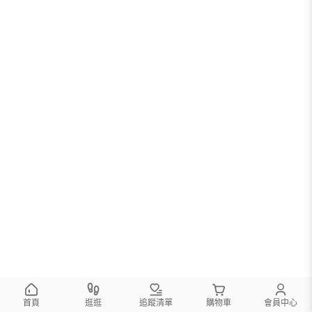
首頁
逛逛
追蹤清單
購物車
會員中心