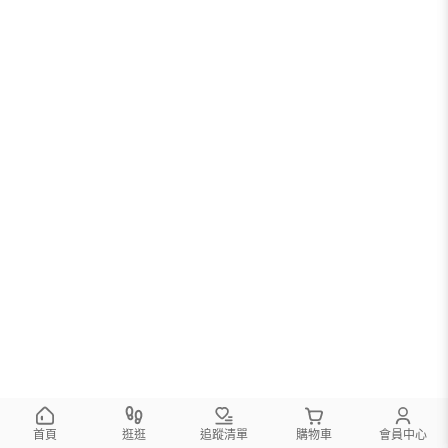
首頁
逛逛
追蹤清單
購物車
會員中心