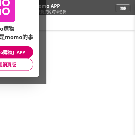
下載momo APP
開啟
給你3倍流暢度的購物體驗
請輸入搜尋關鍵字
o購物
是momo的事
品牌旗艦
/
週期購-定期購買配送
/
館長推薦
/
衛生紙
o購物」APP
館長推薦
月銷量
新上市
價格
評價
用網頁版
很抱歉，沒有篩選到符合條件的商品
您可以調整篩選條件試試看