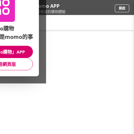
下載momo APP
開啟
給你3倍流暢度的購物體驗
請輸入搜尋關鍵字
o購物
是momo的事
品牌旗艦
/
LE CREUSET
/
造型瓷器
/
餐廚器皿
o購物」APP
館長推薦
月銷量
新上市
價格
評價
用網頁版
很抱歉，沒有篩選到符合條件的商品
您可以調整篩選條件試試看