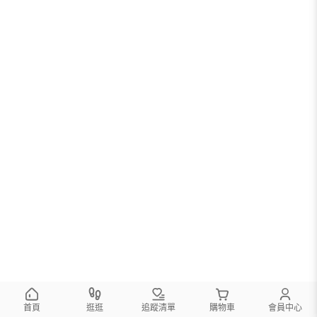
首頁
逛逛
追蹤清單
購物車
會員中心