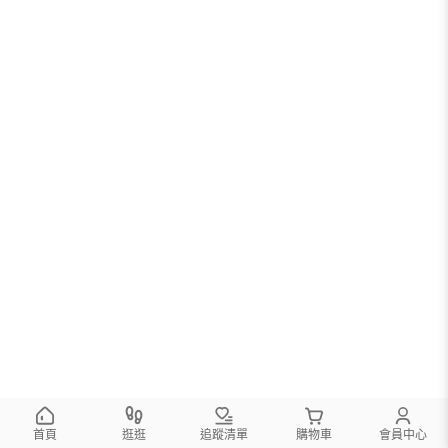
首頁
逛逛
追蹤清單
購物車
會員中心