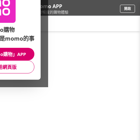
下載momo APP
開啟
給你3倍流暢度的購物體驗
請輸入搜尋關鍵字
o購物
是momo的事
品牌旗艦
/
Razer 雷蛇
/
滑鼠
/
無線滑鼠
o購物」APP
館長推薦
月銷量
新上市
價格
評價
用網頁版
很抱歉，沒有篩選到符合條件的商品
您可以調整篩選條件試試看