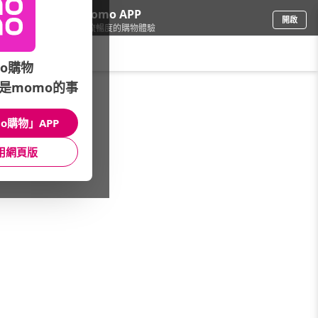
下載momo APP
開啟
給你3倍流暢度的購物體驗
請輸入搜尋關鍵字
o購物
是momo的事
品牌旗艦
/
PANDORA
o購物」APP
款式
Pandora ME款式
珠寶系列
用網頁版
材質
館長推薦
價格