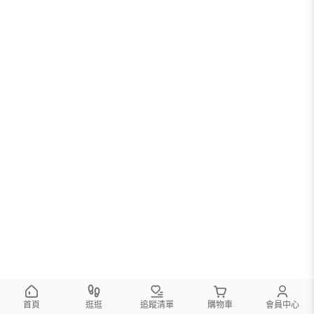
首頁
逛逛
追蹤清單
購物車
會員中心