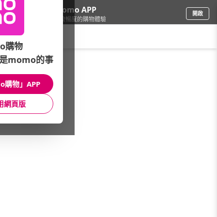
下載momo APP
開啟
給你3倍流暢度的購物體驗
請輸入搜尋關鍵字
o購物
是momo的事
品牌旗艦
/
RHINOSHIELD 犀牛盾
/
Apple
/
i17系列
o購物」APP
館長推薦
月銷量
新上市
價格
評價
用網頁版
很抱歉，沒有篩選到符合條件的商品
您可以調整篩選條件試試看