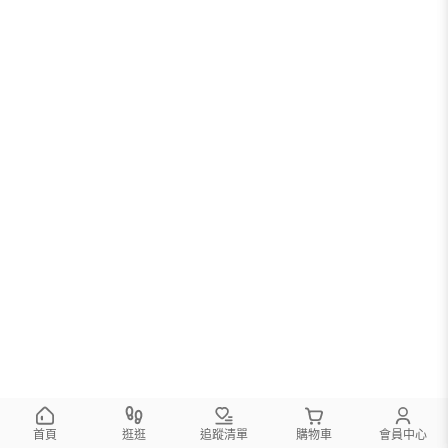
首頁
逛逛
追蹤清單
購物車
會員中心