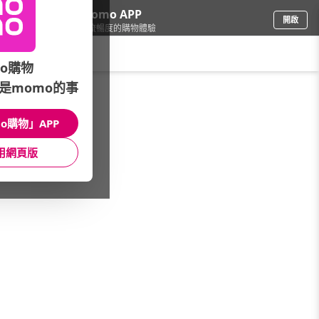
下載momo APP
開啟
給你3倍流暢度的購物體驗
請輸入搜尋關鍵字
o購物
是momo的事
品牌旗艦
/
PROMESSA
/
館長推薦
/
品牌聯慶限定▼限時下殺
o購物」APP
館長推薦
月銷量
新上市
價格
評價
用網頁版
很抱歉，沒有篩選到符合條件的商品
您可以調整篩選條件試試看