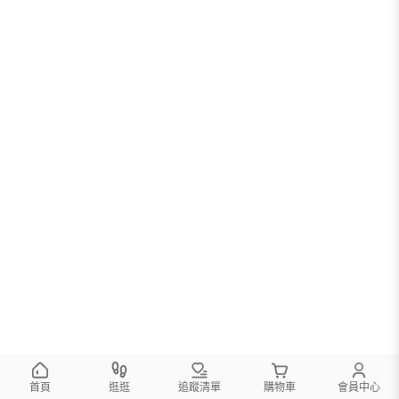
首頁
逛逛
追蹤清單
購物車
會員中心