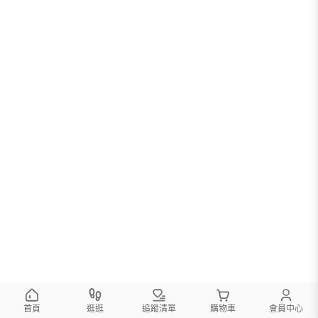
您可以調整篩選條件試試看
首頁
逛逛
追蹤清單
購物車
會員中心