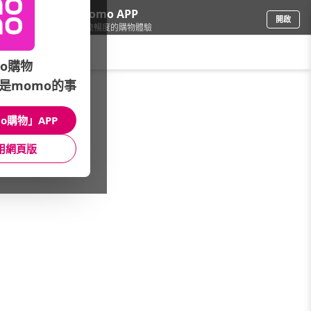
下載momo APP
開啟
給你3倍流暢度的購物體驗
請輸入搜尋關鍵字
o購物
是momo的事
品牌旗艦
/
ROBINMAY
o購物」APP
本館精選商品
用網頁版
館長推薦
月銷量
新上市
價格
評價
很抱歉，沒有篩選到符合條件的商品